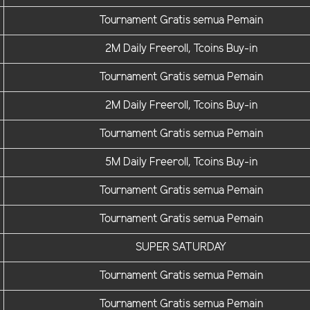
Tournament Gratis semua Pemain
2M Daily Freeroll, Tcoins Buy-in
Tournament Gratis semua Pemain
2M Daily Freeroll, Tcoins Buy-in
Tournament Gratis semua Pemain
5M Daily Freeroll, Tcoins Buy-in
Tournament Gratis semua Pemain
Tournament Gratis semua Pemain
SUPER SATURDAY
Tournament Gratis semua Pemain
Tournament Gratis semua Pemain