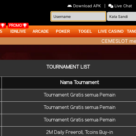
Download APK
Live Chat
O
PROMO
S
IDNLIVE
ARCADE
POKER
TOGEL
LIVE CASINO
TAN
CEMESLOT menghadirkan sis
TOURNAMENT LIST
Nama Tournament
Tournament Gratis semua Pemain
Tournament Gratis semua Pemain
Tournament Gratis semua Pemain
2M Daily Freeroll, Tcoins Buy-in