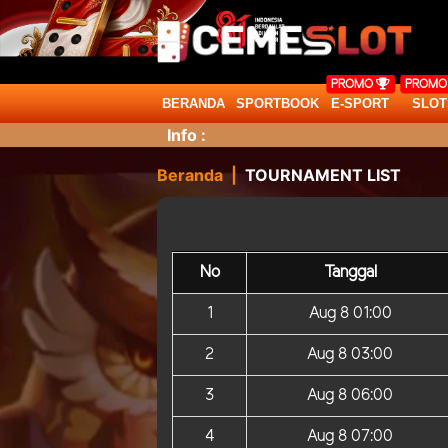
PROMO
PROM
BERANDA
SPORTBOOK
E-SPORT
SLOT
Info :
Beranda
TOURNAMENT LIST
No
Tanggal
1
Aug 8 01:00
2
Aug 8 03:00
3
Aug 8 06:00
4
Aug 8 07:00