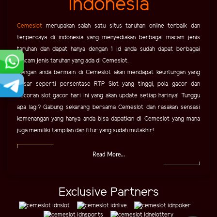
Indonesia
Cemeslot
merupakan salah satu situs taruhan online terbaik dan
terpercaya di indonesia yang menyediakan berbagai macam jenis
taruhan dan dapat hanya dengan 1 id anda sudah dapat berbagai
macam jenis taruhan yang ada di Cemeslot.
Dengan anda bermain di Cemeslot akan mendapat keuntungan yang
besar seperti persentase RTP Slot yang tinggi, pola gacor dan
bocoran slot gacor hari ini yang akan update setiap harinya! Tunggu
apa lagi? Gabung sekarang bersama Cemeslot dan rasakan sensasi
kemenangan yang hanya anda bisa dapatkan di Cemeslot yang mana
juga memiliki tampilan dan fitur yang sudah mutakhir!
Read More...
Exclusive Partners