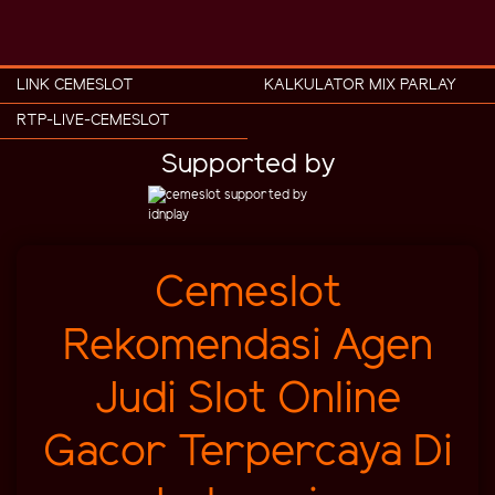
LINK CEMESLOT
KALKULATOR MIX PARLAY
RTP-LIVE-CEMESLOT
Supported by
Cemeslot
Rekomendasi Agen
Judi Slot Online
Gacor Terpercaya Di